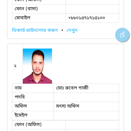
ফোন (বাসা)
মোবাইল
+৮৮০১৫৭১৭১৫১০০
ভিকার্ড ডাউনলোড করুন
•
দেখুন
২
নাম
মোঃ রুবেল গাজী
পদবি
অফিস
মৎস্য অফিস
ইমেইল
ফোন (অফিস)