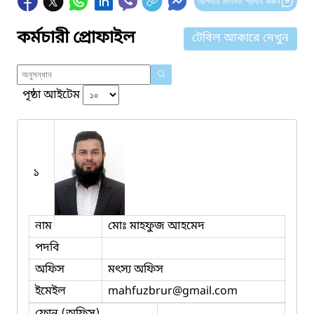
আপনার মতামত প্রদান করুন
কর্মচারী প্রোফাইল
টেবিল আকারে দেখুন
পৃষ্ঠা আইটেম
১
নাম
মোঃ মাহফুজ আহমেদ
পদবি
অফিস
মৎস্য অফিস
ইমেইল
mahfuzbrur
@gmail.com
ফোন (অফিস)