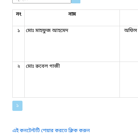
নং
নাম
১
মোঃ মাহফুজ আহমেদ
অফিস 
২
মোঃ রুবেল গাজী
১
এই কনটেন্টটি শেয়ার করতে ক্লিক করুন