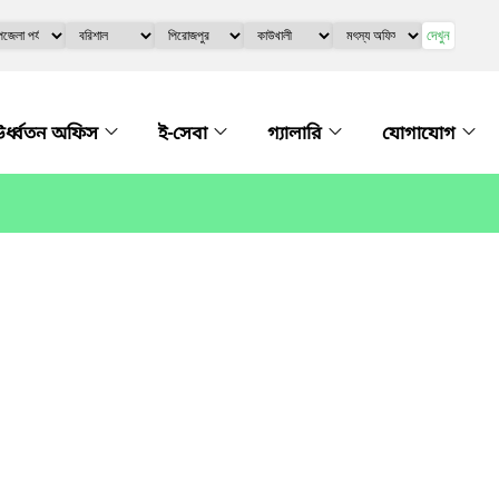
দেখুন
র্ধ্বতন অফিস
ই-সেবা
গ্যালারি
যোগাযোগ