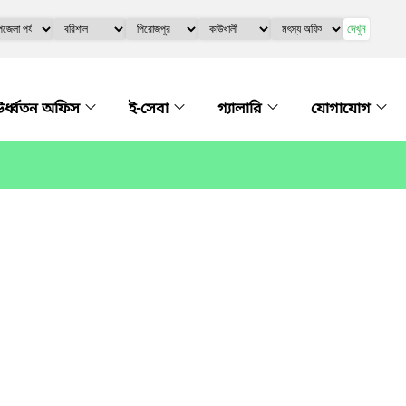
দেখুন
র্ধ্বতন অফিস
ই-সেবা
গ্যালারি
যোগাযোগ