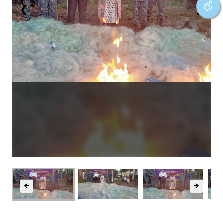
❮
❯
🡸
🡺